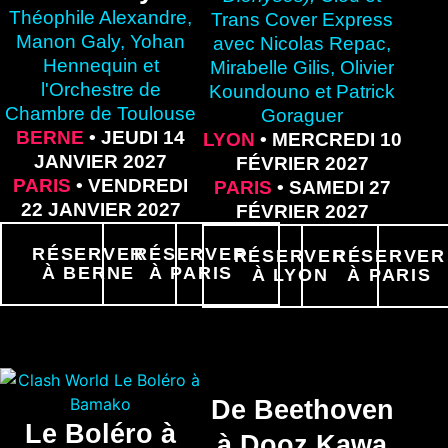
Théophile Alexandre,
Trans Cover Express
Manon Galy, Yohan
avec Nicolas Repac,
Hennequin et
Mirabelle Gilis, Olivier
l'Orchestre de
Koundouno et Patrick
Chambre de Toulouse
Goraguer
BERNE
• JEUDI 14
LYON
• MERCREDI 10
JANVIER 2027
FÉVRIER 2027
PARIS
• VENDREDI
PARIS
• SAMEDI 27
22 JANVIER 2027
FÉVRIER 2027
RÉSERVER
RÉSERVER
RÉSERVER
RÉSERVER
À BERNE
À PARIS
À LYON
À PARIS
De Beethoven
Le Boléro à
à Dooz Kawa