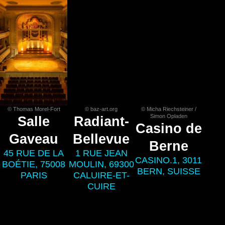
© Thomas Morel-Fort
© baz-art.org
© Micha Riechsteiner /
Simon Opladen
Salle
Radiant-
Casino de
Gaveau
Bellevue
Berne
45 RUE DE LA
1 RUE JEAN
CASINO.1, 3011
BOÉTIE, 75008
MOULIN, 69300
BERN, SUISSE
PARIS
CALUIRE-ET-
CUIRE