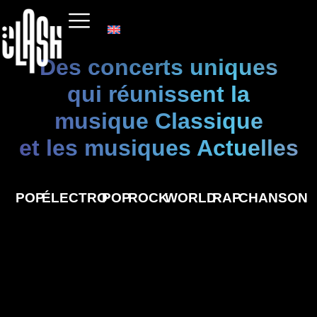
Des concerts uniques
qui réunissent la
musique Classique
et les musiques Actuelles
POP
ÉLECTRO
POP
ROCK
WORLD
RAP
CHANSON